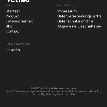
Seiten
Compliance
Startseite
Impressum
Produkt
Datenverarbeitungsvertrag
Datensicherheit
Datenschutzrichtlinie
Blog
Allgemeine Geschäftsbedin
Kontakt
Soziale Netzwerke
LinkedIn
© 2025 Vetnio. Alle Rechte vorbehalten.
Vetnio™ ist ein eingetragenes Warenzeichen von Vetnio AB in Schweden und der EU, 
und die Registrierung läuft in den USA.