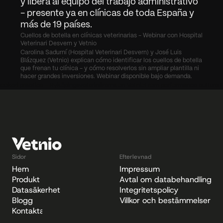
y libera al equipo del trabajo administrativo 
- presente ya en clínicas de toda España y 
más de 19 países.
Cuellos de botella en clínicas veterinarias - Webinar con Hospital 
Veterinari Desvern y Vetnio
Carolina Sadurní (Hospital Veterinari Desvern) y José Luis 
Blázquez (Vetnio) explican cómo identificar los cuellos de botella 
que frenan tu clínica - y cómo resolverlos sin ampliar plantilla ni 
hacer grandes inversiones. Webinar disponible bajo demanda.
y booked practice - Nyköpingsveterinärerna on Vetnio
From performance culture t
Sidor
Efterlevnad
Hem
Impressum
Produkt
Avtal om databehandling
Datasäkerhet
Integritetspolicy
Blogg
Villkor och bestämmelser
Kontakta