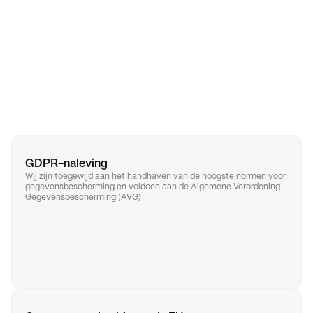
G
e
g
e
v
e
n
s
b
e
v
e
i
l
i
g
i
n
g
GDPR-naleving
Wij zijn toegewijd aan het handhaven van de hoogste normen voor 
gegevensbescherming en voldoen aan de Algemene Verordening 
Gegevensbescherming (AVG)