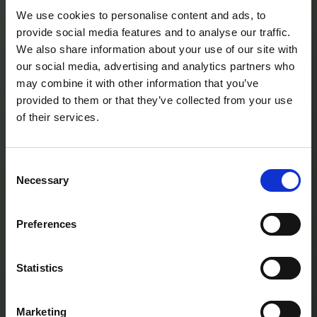
We use cookies to personalise content and ads, to
provide social media features and to analyse our traffic.
We also share information about your use of our site with
our social media, advertising and analytics partners who
may combine it with other information that you’ve
provided to them or that they’ve collected from your use
Branchenstandard-Backups
of their services.
Wir verwenden automatisierte, verschlüsselte
Backup-Systeme, die den Industriestandards
Consent
entsprechen. Ihre Daten werden regelmäßig
Necessary
Selection
gesichert und können im unwahrscheinlichen Fall
eines Systemausfalls schnell wiederhergestellt
Preferences
werden.
Häufige Fragen
Statistics
Was ist Vetnio?
Marketing