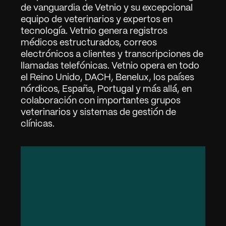
de vanguardia de Vetnio y su excepcional 
Contacto
03
equipo de veterinarios y expertos en 
tecnología. Vetnio genera registros 
médicos estructurados, correos 
Iniciar sesión
Solicitar Demostración
electrónicos a clientes y transcripciones de 
llamadas telefónicas. Vetnio opera en todo 
el Reino Unido, DACH, Benelux, los países 
nórdicos, España, Portugal y más allá, en 
colaboración con importantes grupos 
veterinarios y sistemas de gestión de 
clínicas.
"
S
o
n
e
t
a
s
h
a
s
b
u
i
l
t
t
h
e
p
l
a
t
f
o
r
m
t
h
a
t
B
e
n
e
l
u
x
v
e
t
s
t
r
u
s
t
t
o
r
u
n