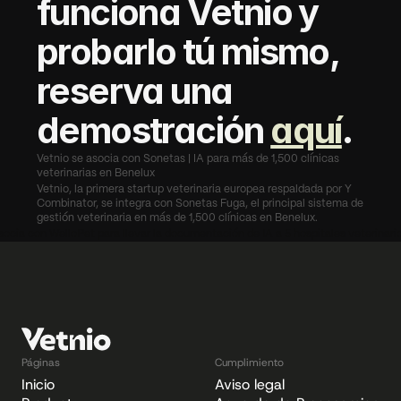
funciona Vetnio y 
probarlo tú mismo, 
reserva una 
demostración 
aquí
.
Vetnio se asocia con Sonetas | IA para más de 1,500 clínicas 
veterinarias en Benelux
Vetnio, la primera startup veterinaria europea respaldada por Y 
Combinator, se integra con Sonetas Fuga, el principal sistema de 
gestión veterinaria en más de 1,500 clínicas en Benelux.
asocia con WelloPet para llevar la documentación de IA a 5 hospitales veterinari
Páginas
Cumplimiento
Inicio
Aviso legal